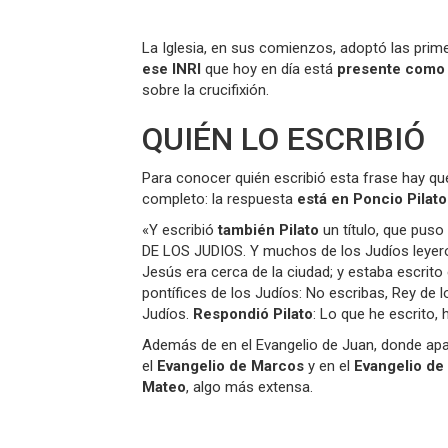
La Iglesia, en sus comienzos, adoptó las primer
ese INRI
que hoy en día está
presente como 
sobre la crucifixión.
QUIÉN LO ESCRIBIÓ
Para conocer quién escribió esta frase hay q
completo: la respuesta
está en Poncio Pilato
«Y escribió
también Pilato
un título, que puso
DE LOS JUDIOS. Y muchos de los Judíos leyeron
Jesús era cerca de la ciudad; y estaba escrito e
pontífices de los Judíos: No escribas, Rey de lo
Judíos.
Respondió Pilato
: Lo que he escrito, 
Además de en el Evangelio de Juan, donde apa
el
Evangelio de Marcos
y en el
Evangelio de
Mateo
, algo más extensa.