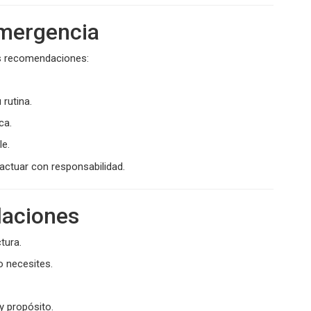
emergencia
as recomendaciones:
 rutina.
ca.
le.
 actuar con responsabilidad.
daciones
tura.
 necesites.
y propósito.