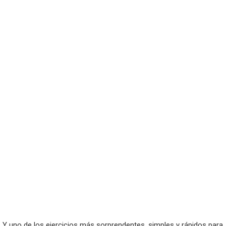
Y uno de los ejercicios más sorprendentes, simples y rápidos para