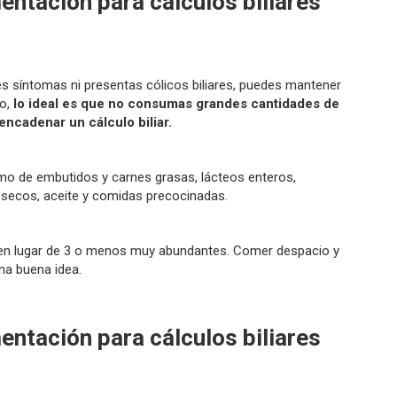
ntación para cálculos biliares
enes síntomas ni presentas cólicos biliares, puedes mantener
go,
lo ideal es que no consumas grandes cantidades de
ncadenar un cálculo biliar.
umo de embutidos y carnes grasas, lácteos enteros,
s secos, aceite y comidas precocinadas.
, en lugar de 3 o menos muy abundantes. Comer despacio y
na buena idea.
ntación para cálculos biliares