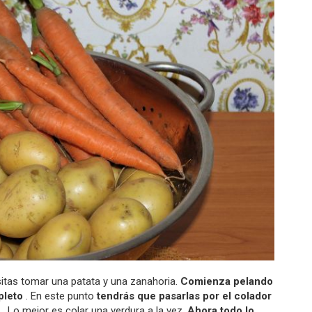
itas tomar una patata y una zanahoria.
Comienza pelando
pleto
. En este punto
tendrás que pasarlas por el colador
. Lo mejor es colar una verdura a la vez.
Ahora todo lo