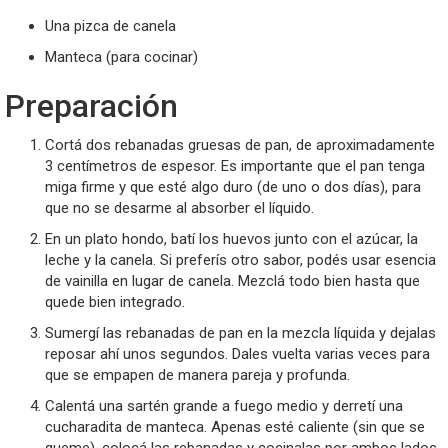
Una pizca de canela
Manteca (para cocinar)
Preparación
Cortá dos rebanadas gruesas de pan, de aproximadamente
3 centímetros de espesor. Es importante que el pan tenga
miga firme y que esté algo duro (de uno o dos días), para
que no se desarme al absorber el líquido.
En un plato hondo, batí los huevos junto con el azúcar, la
leche y la canela. Si preferís otro sabor, podés usar esencia
de vainilla en lugar de canela. Mezclá todo bien hasta que
quede bien integrado.
Sumergí las rebanadas de pan en la mezcla líquida y dejalas
reposar ahí unos segundos. Dales vuelta varias veces para
que se empapen de manera pareja y profunda.
Calentá una sartén grande a fuego medio y derretí una
cucharadita de manteca. Apenas esté caliente (sin que se
queme), colocá las rebanadas y cocinalas por ambos lados