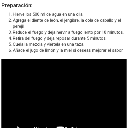
Preparación:
Hierve los 500 ml de agua en una olla.
Agrega el diente de león, el jengibre, la cola de caballo y el
perejil.
Reduce el fuego y deja hervir a fuego lento por 10 minutos.
Retira del fuego y deja reposar durante 5 minutos.
Cuela la mezcla y viértela en una taza.
Añade el jugo de limón y la miel si deseas mejorar el sabor.