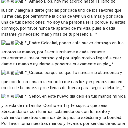
*_Amado Dios, hoy me acerco hasta Ti, lleno de
ilusión y alegría a darte gracias por cada uno de los favores que
Tú me das, por permitirme la dicha de vivir un día más y por cada
una de tus bendiciones. Yo soy una persona feliz porque Tú estás
conmigo, por favor nunca te apartes de mi vida, pues a cada
instante yo necesito más y más de tu presencia._*
*_Padre Celestial, pongo este nuevo domingo en tus
amorosas manos, por favor ilumíname a cada instante,
muéstrame el mejor camino y si por algún motivo llegará a caer,
dame tu mano y ayúdame a ponerme nuevamente en pie._*
*_Gracias porque sé que Tú nunca me abandonas y
que con tu inmensa misericordia me das luz y esperanza aun en
medio de la tristeza y me llenas de fuerza para seguir adelante._*
*_Señor, en este nuevo día dejo en tus manos mi vida
y la vida de mi familia. Confío en Ti y te suplico que seas
abrazándonos con tu amor, cubriéndonos con tu manto y
colmando nuestros caminos de tu paz, tu sabiduría y tu bondad.
Por favor toma nuestras manos y llévanos por sendas de victoria