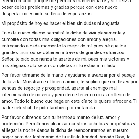
eterno creador, porque me permites mantener la fe y ser feliz a
pesar de los problemas y gracias porque con este nuevo
despertar mi espíritu se llena de esperanzas.
Mi propósito de hoy es hacer el bien sin dudas ni angustia.
En este nuevo día me permitiré la dicha de vivir plenamente y
cumpliré con todas mis obligaciones con amor y alegría,
entregando a cada momento lo mejor de mí, pues sé que los
grandes triunfos se obtienen a través de grandes esfuerzos.
Señor, te pido que nunca te apartes de mí, pues mis victorias y
mis alegrías solo serán completas si Tú estás a mi lado.
Por favor tómame de la mano y ayúdame a avanzar por el pasaje
de la vida. Muéstrame el buen camino, te suplico que me lleves por
sendas de regocijo y prosperidad, aparta al enemigo mal
intencionado de mi vera y permíteme tener un corazón lleno de
amor. Todo lo bueno que haga en este día te lo quiero ofrecer a Ti,
padre celestial. Te pido también por mi familia.
Por favor cúbrenos con tu hermoso manto de luz, amor y
protección. Permítenos alcanzar nuestros anhelos y propósitos y
al llegar la noche danos la dicha de reencontrarnos en nuestro
hogar para dar testimonio de tu infinita bondad. Amado Dios, te